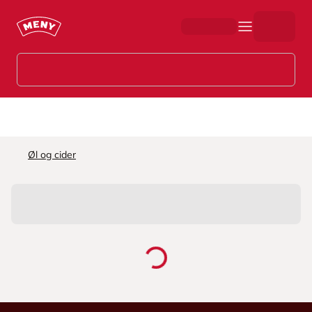
Hopp til hovedinnhold
Øl og cider