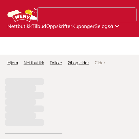
Hopp til hovedinnhold
Nettbutikk
Tilbud
Oppskrifter
Kuponger
Se også
Hjem
Nettbutikk
Drikke
Øl og cider
Cider