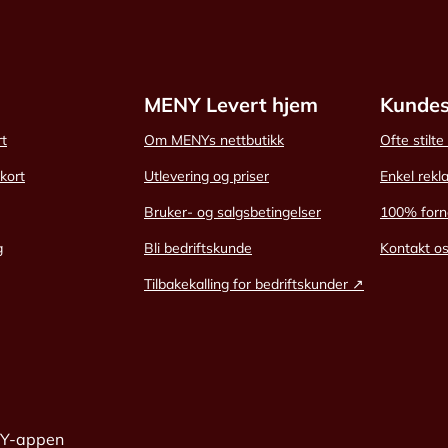
MENY Levert hjem
Kundes
rt
Om MENYs nettbutikk
Ofte stilt
skort
Utlevering og priser
Enkel rekl
Bruker- og salgsbetingelser
100% forn
g
Bli bedriftskunde
Kontakt o
Tilbakekalling for bedriftskunder ↗
NY-appen