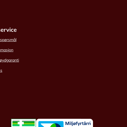
ervice
e spørsmål
amasjon
øydgaranti
ss