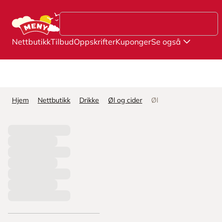
Hopp til hovedinnhold
Nettbutikk
Tilbud
Oppskrifter
Kuponger
Se også
Hjem
Nettbutikk
Drikke
Øl og cider
Øl