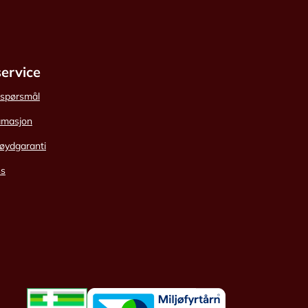
ervice
e spørsmål
amasjon
øydgaranti
ss