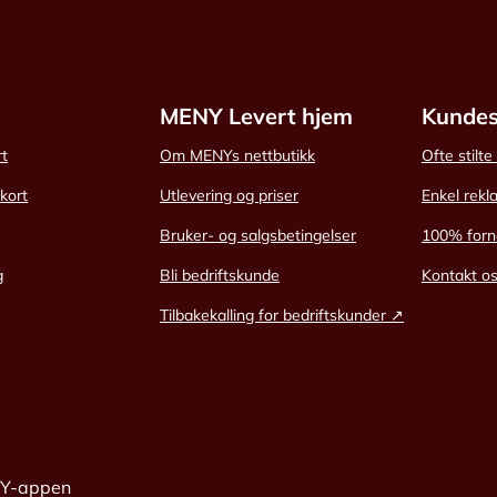
MENY Levert hjem
Kundes
rt
Om MENYs nettbutikk
Ofte stilt
skort
Utlevering og priser
Enkel rekl
Bruker- og salgsbetingelser
100% forn
g
Bli bedriftskunde
Kontakt o
Tilbakekalling for bedriftskunder ↗
NY-appen