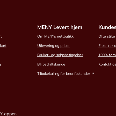
MENY Levert hjem
Kundes
rt
Om MENYs nettbutikk
Ofte stilt
skort
Utlevering og priser
Enkel rekl
Bruker- og salgsbetingelser
100% forn
g
Bli bedriftskunde
Kontakt o
Tilbakekalling for bedriftskunder ↗
NY-appen