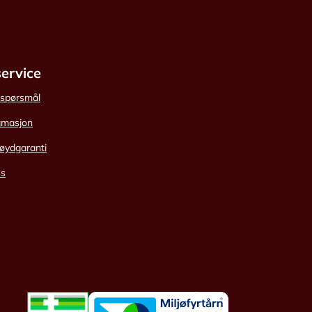
ervice
e spørsmål
amasjon
øydgaranti
ss