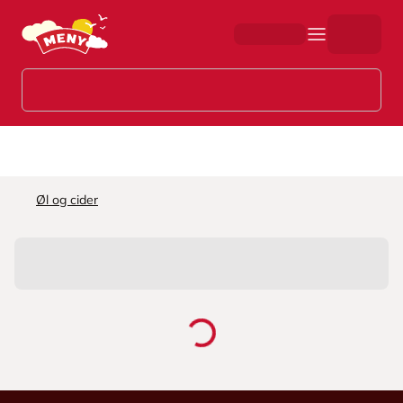
Hopp til hovedinnhold
Øl og cider