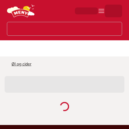
Hopp til hovedinnhold
Øl og cider