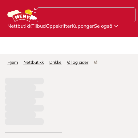
Hopp til hovedinnhold
Nettbutikk
Tilbud
Oppskrifter
Kuponger
Se også
Hjem
Nettbutikk
Drikke
Øl og cider
Øl