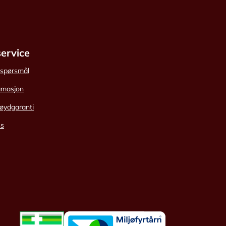
ervice
e spørsmål
amasjon
øydgaranti
ss