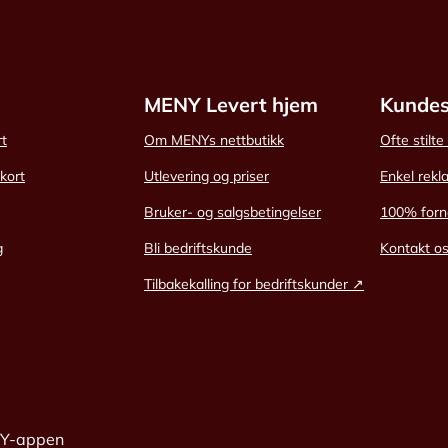
MENY Levert hjem
Kundes
rt
Om MENYs nettbutikk
Ofte stilt
skort
Utlevering og priser
Enkel rekl
Bruker- og salgsbetingelser
100% forn
g
Bli bedriftskunde
Kontakt o
Tilbakekalling for bedriftskunder ↗
NY-appen