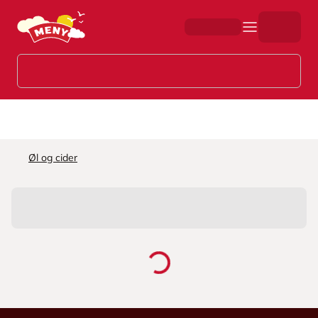
Hopp til hovedinnhold
Øl og cider