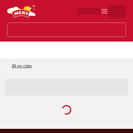
Hopp til hovedinnhold
Øl og cider