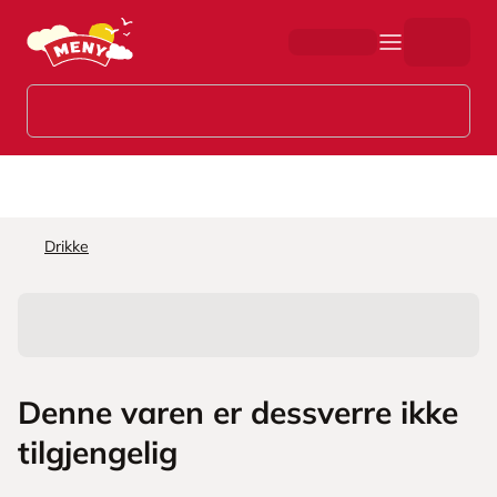
Hopp til hovedinnhold
Drikke
Denne varen er dessverre ikke
tilgjengelig
L