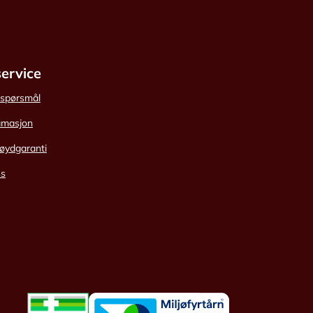
ervice
e spørsmål
amasjon
øydgaranti
ss