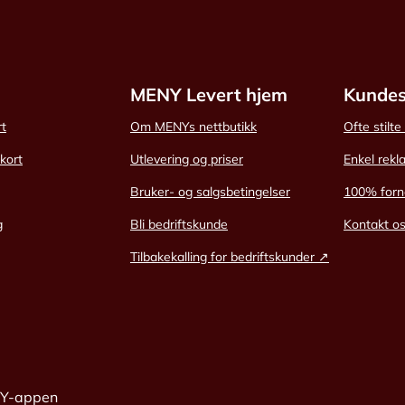
MENY Levert hjem
Kundes
rt
Om MENYs nettbutikk
Ofte stilt
skort
Utlevering og priser
Enkel rekl
Bruker- og salgsbetingelser
100% forn
g
Bli bedriftskunde
Kontakt o
Tilbakekalling for bedriftskunder ↗
NY-appen