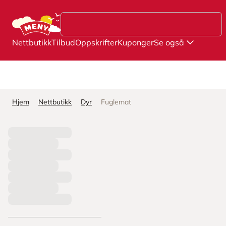
Hopp til hovedinnhold
Nettbutikk
Tilbud
Oppskrifter
Kuponger
Se også
Hjem
Nettbutikk
Dyr
Fuglemat