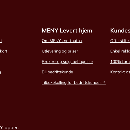
MENY Levert hjem
Kundes
rt
Om MENYs nettbutikk
Ofte stilt
skort
Utlevering og priser
Enkel rekl
Bruker- og salgsbetingelser
100% forn
g
Bli bedriftskunde
Kontakt o
Tilbakekalling for bedriftskunder ↗
NY-appen