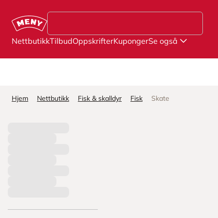
Hopp til hovedinnhold
Nettbutikk
Tilbud
Oppskrifter
Kuponger
Se også
Hjem
Nettbutikk
Fisk & skalldyr
Fisk
Skate