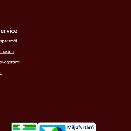
ervice
e spørsmål
amasjon
øydgaranti
ss