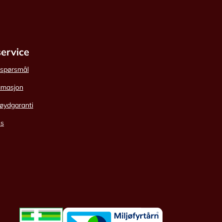
ervice
e spørsmål
amasjon
øydgaranti
ss