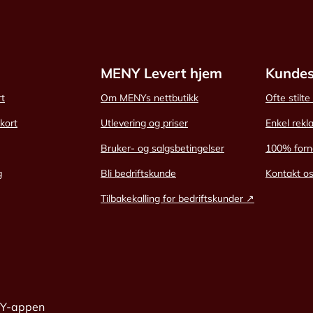
MENY Levert hjem
Kundes
rt
Om MENYs nettbutikk
Ofte stilt
skort
Utlevering og priser
Enkel rekl
Bruker- og salgsbetingelser
100% forn
g
Bli bedriftskunde
Kontakt o
Tilbakekalling for bedriftskunder ↗
NY-appen