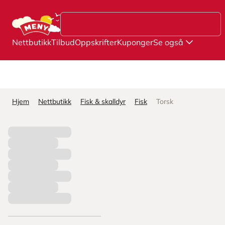
Hopp til hovedinnhold
Nettbutikk
Tilbud
Oppskrifter
Kuponger
Se også
Hjem
Nettbutikk
Fisk & skalldyr
Fisk
Torsk