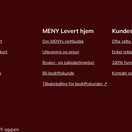
MENY Levert hjem
Kundes
rt
Om MENYs nettbutikk
Ofte stilt
skort
Utlevering og priser
Enkel rekl
Bruker- og salgsbetingelser
100% forn
g
Bli bedriftskunde
Kontakt o
Tilbakekalling for bedriftskunder ↗
NY-appen