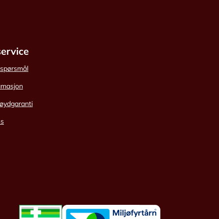
ervice
e spørsmål
amasjon
øydgaranti
ss