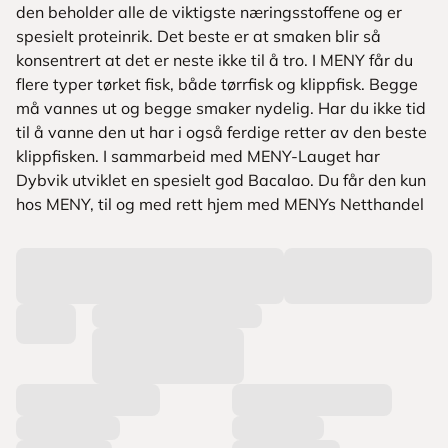
den beholder alle de viktigste næringsstoffene og er
spesielt proteinrik. Det beste er at smaken blir så
konsentrert at det er neste ikke til å tro. I MENY får du
flere typer tørket fisk, både tørrfisk og klippfisk. Begge
må vannes ut og begge smaker nydelig. Har du ikke tid
til å vanne den ut har i også ferdige retter av den beste
klippfisken. I sammarbeid med MENY-Lauget har
Dybvik utviklet en spesielt god Bacalao. Du får den kun
hos MENY, til og med rett hjem med MENYs Netthandel
L
a
s
t
e
r
p
r
o
d