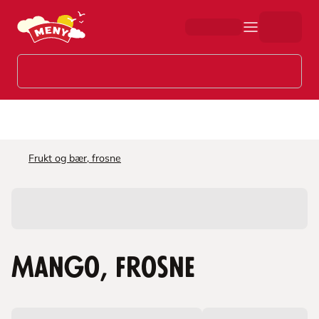
Hopp til hovedinnhold
Frukt og bær, frosne
Mango, frosne
L
a