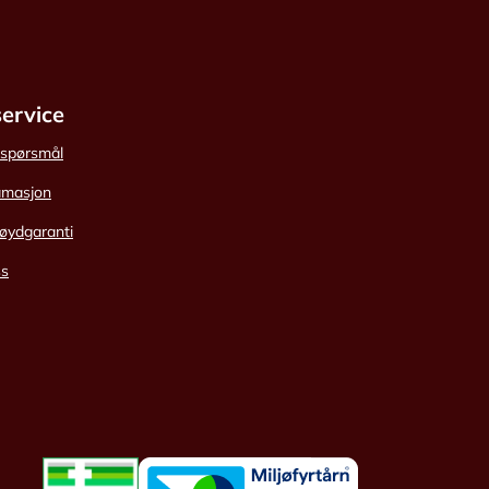
ervice
e spørsmål
amasjon
øydgaranti
ss