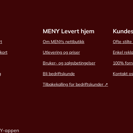
MENY Levert hjem
Kundes
rt
Om MENYs nettbutikk
Ofte stilt
skort
Utlevering og priser
Enkel rekl
Bruker- og salgsbetingelser
100% forn
g
Bli bedriftskunde
Kontakt o
Tilbakekalling for bedriftskunder ↗
NY-appen