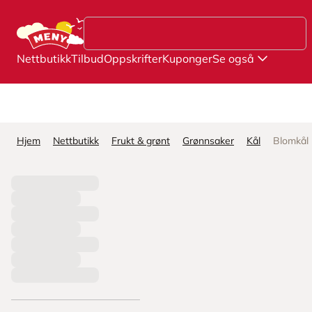
Hopp til hovedinnhold
Nettbutikk
Tilbud
Oppskrifter
Kuponger
Se også
Hjem
Nettbutikk
Frukt & grønt
Grønnsaker
Kål
Blomkål