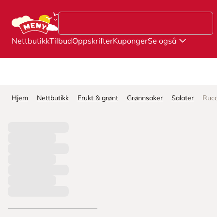
Hopp til hovedinnhold
Nettbutikk
Tilbud
Oppskrifter
Kuponger
Se også
Hjem
Nettbutikk
Frukt & grønt
Grønnsaker
Salater
Rucc