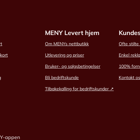
MENY Levert hjem
Kundes
rt
Om MENYs nettbutikk
Ofte stilt
skort
Utlevering og priser
Enkel rekl
Bruker- og salgsbetingelser
100% forn
g
Bli bedriftskunde
Kontakt o
Tilbakekalling for bedriftskunder ↗
NY-appen