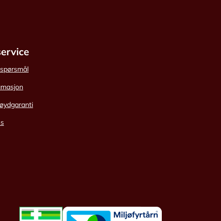
ervice
e spørsmål
amasjon
øydgaranti
ss