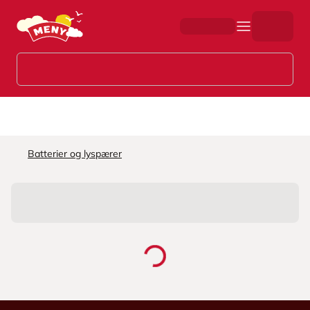
Hopp til hovedinnhold
Batterier og lyspærer