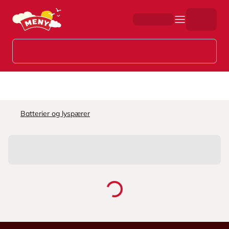
Hopp til hovedinnhold
Batterier og lyspærer