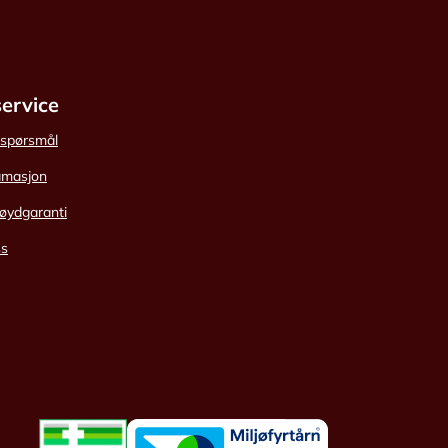
ervice
e spørsmål
amasjon
øydgaranti
ss