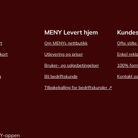
MENY Levert hjem
Kundes
rt
Om MENYs nettbutikk
Ofte stilt
skort
Utlevering og priser
Enkel rekl
Bruker- og salgsbetingelser
100% forn
g
Bli bedriftskunde
Kontakt o
Tilbakekalling for bedriftskunder ↗
NY-appen