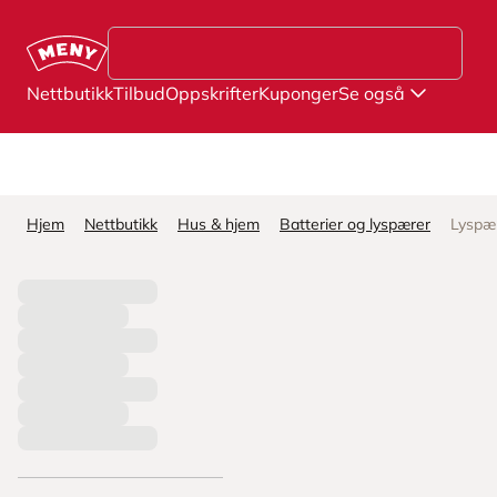
Hopp til hovedinnhold
Nettbutikk
Tilbud
Oppskrifter
Kuponger
Se også
Hjem
Nettbutikk
Hus & hjem
Batterier og lyspærer
Lyspæ