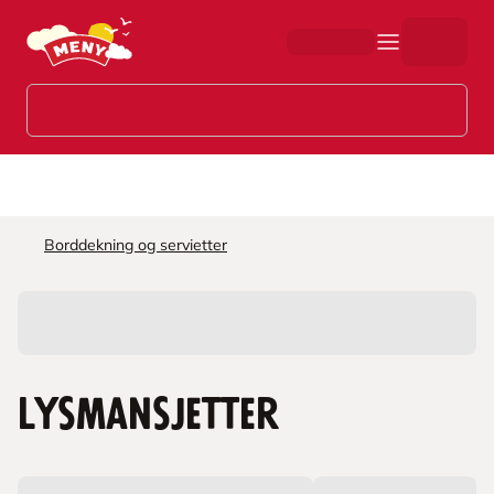
Hopp til hovedinnhold
Borddekning og servietter
Lysmansjetter
L
a