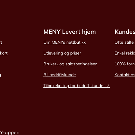
MENY Levert hjem
Kundes
rt
Om MENYs nettbutikk
Ofte stilt
skort
Utlevering og priser
Enkel rekl
Bruker- og salgsbetingelser
100% forn
g
Bli bedriftskunde
Kontakt o
Tilbakekalling for bedriftskunder ↗
NY-appen