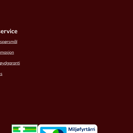
ervice
e spørsmål
amasjon
øydgaranti
ss