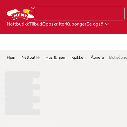
Hopp til hovedinnhold
Nettbutikk
Tilbud
Oppskrifter
Kuponger
Se også
Hjem
Nettbutikk
Hus & hjem
Kjøkken
Åpnere
Boksåpne