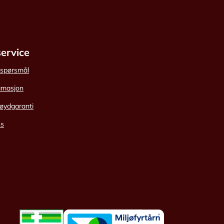
ervice
e spørsmål
amasjon
øydgaranti
ss