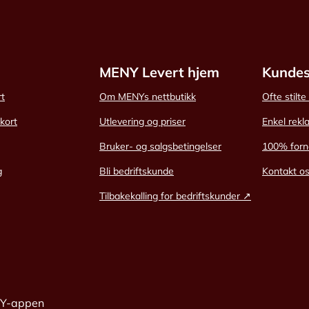
MENY Levert hjem
Kundes
rt
Om MENYs nettbutikk
Ofte stilt
skort
Utlevering og priser
Enkel rekl
Bruker- og salgsbetingelser
100% forn
g
Bli bedriftskunde
Kontakt o
Tilbakekalling for bedriftskunder ↗
NY-appen