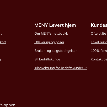
MENY Levert hjem
Kundes
rt
Om MENYs nettbutikk
Ofte stilt
skort
Utlevering og priser
Enkel rekl
Bruker- og salgsbetingelser
100% forn
g
Bli bedriftskunde
Kontakt o
Tilbakekalling for bedriftskunder ↗
NY-appen