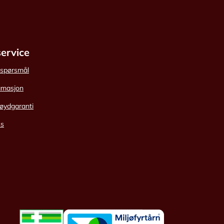
ervice
e spørsmål
amasjon
øydgaranti
ss