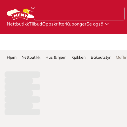
Hopp til hovedinnhold
Nettbutikk
Tilbud
Oppskrifter
Kuponger
Se også
Hjem
Nettbutikk
Hus & hjem
Kjøkken
Bakeutstyr
Muffi