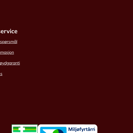
ervice
e spørsmål
amasjon
øydgaranti
ss