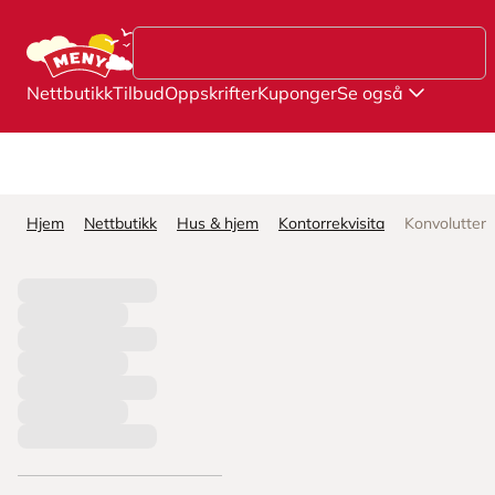
Hopp til hovedinnhold
Nettbutikk
Tilbud
Oppskrifter
Kuponger
Se også
Hjem
Nettbutikk
Hus & hjem
Kontorrekvisita
Konvolutter