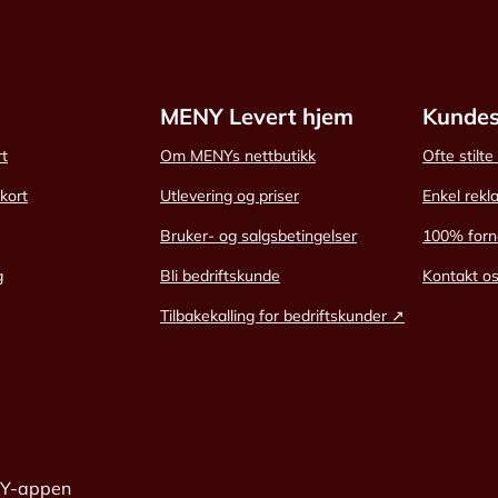
MENY Levert hjem
Kundes
rt
Om MENYs nettbutikk
Ofte stilt
skort
Utlevering og priser
Enkel rekl
Bruker- og salgsbetingelser
100% forn
g
Bli bedriftskunde
Kontakt o
Tilbakekalling for bedriftskunder ↗
NY-appen