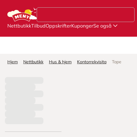
Hopp til hovedinnhold
Nettbutikk
Tilbud
Oppskrifter
Kuponger
Se også
Hjem
Nettbutikk
Hus & hjem
Kontorrekvisita
Tape