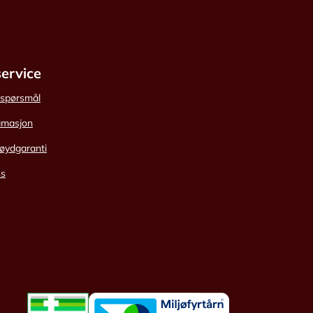
ervice
e spørsmål
amasjon
øydgaranti
ss