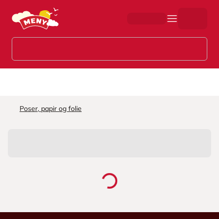
Hopp til hovedinnhold
Poser, papir og folie