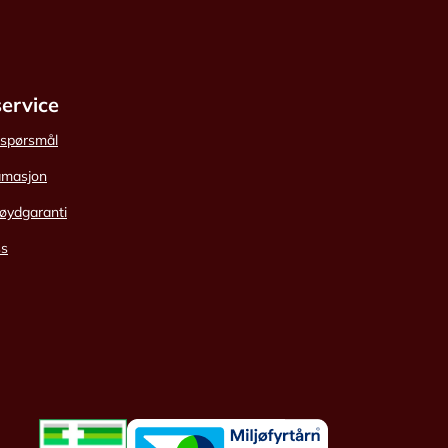
ervice
e spørsmål
amasjon
øydgaranti
ss