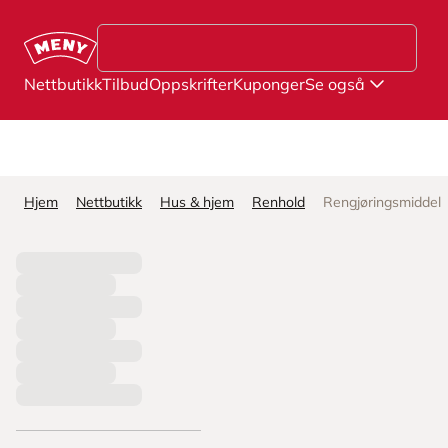
Hopp til hovedinnhold
Nettbutikk
Tilbud
Oppskrifter
Kuponger
Se også
Hjem
Nettbutikk
Hus & hjem
Renhold
Rengjøringsmiddel