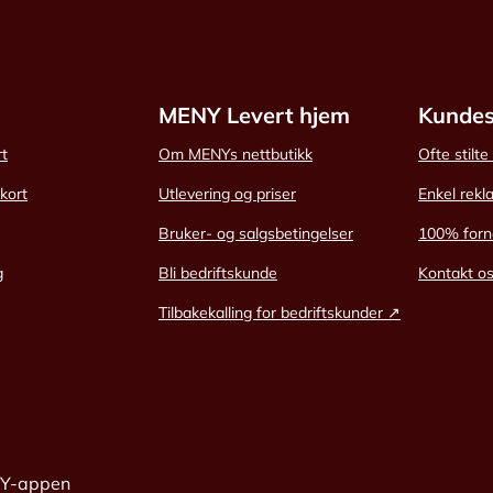
MENY Levert hjem
Kundes
rt
Om MENYs nettbutikk
Ofte stilt
skort
Utlevering og priser
Enkel rekl
Bruker- og salgsbetingelser
100% forn
g
Bli bedriftskunde
Kontakt o
Tilbakekalling for bedriftskunder ↗
NY-appen