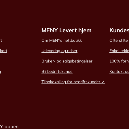
MENY Levert hjem
Kundes
rt
Om MENYs nettbutikk
Ofte stilt
skort
Utlevering og priser
Enkel rekl
Bruker- og salgsbetingelser
100% forn
g
Bli bedriftskunde
Kontakt o
Tilbakekalling for bedriftskunder ↗
NY-appen