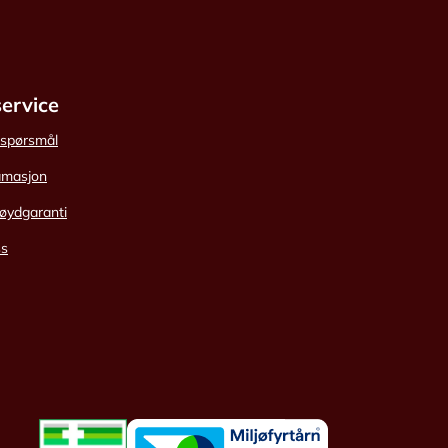
ervice
e spørsmål
amasjon
øydgaranti
ss