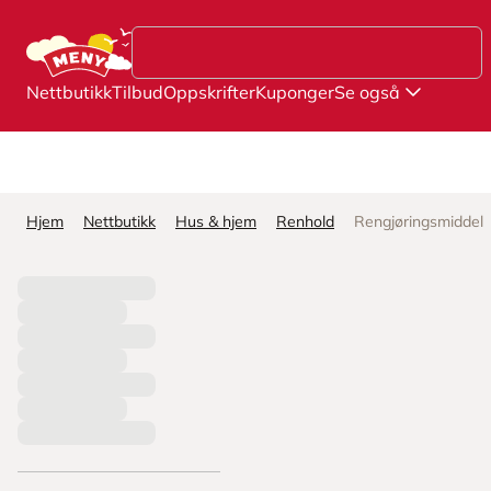
Hopp til hovedinnhold
Nettbutikk
Tilbud
Oppskrifter
Kuponger
Se også
Hjem
Nettbutikk
Hus & hjem
Renhold
Rengjøringsmiddel