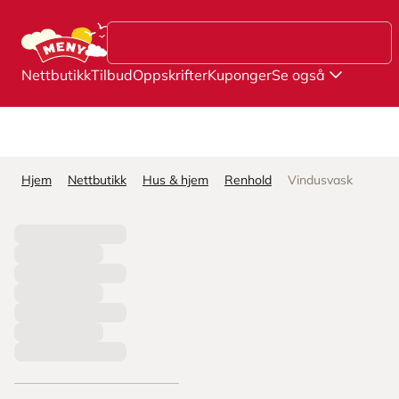
Hopp til hovedinnhold
Nettbutikk
Tilbud
Oppskrifter
Kuponger
Se også
Hjem
Nettbutikk
Hus & hjem
Renhold
Vindusvask