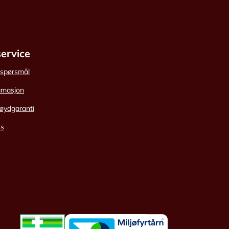
ervice
e spørsmål
amasjon
øydgaranti
ss