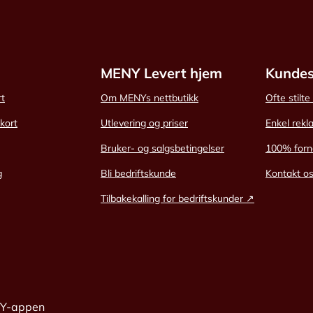
MENY Levert hjem
Kundes
rt
Om MENYs nettbutikk
Ofte stilt
skort
Utlevering og priser
Enkel rekl
Bruker- og salgsbetingelser
100% forn
g
Bli bedriftskunde
Kontakt o
Tilbakekalling for bedriftskunder ↗
NY-appen