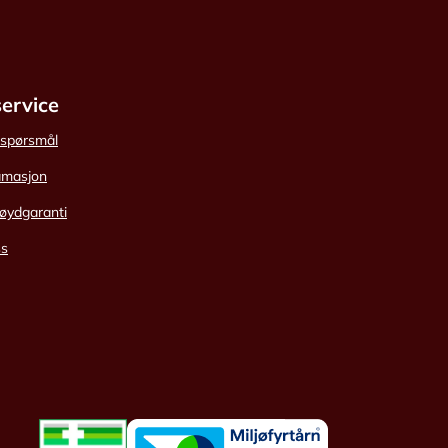
ervice
e spørsmål
amasjon
øydgaranti
ss