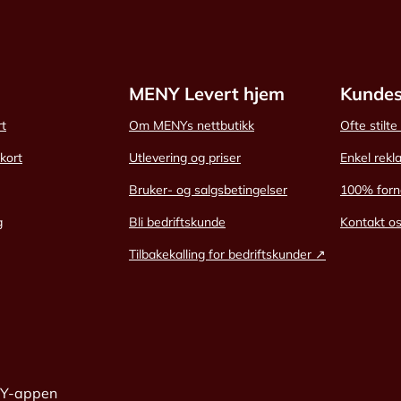
MENY Levert hjem
Kundes
rt
Om MENYs nettbutikk
Ofte stilt
skort
Utlevering og priser
Enkel rekl
Bruker- og salgsbetingelser
100% forn
g
Bli bedriftskunde
Kontakt o
Tilbakekalling for bedriftskunder ↗
NY-appen