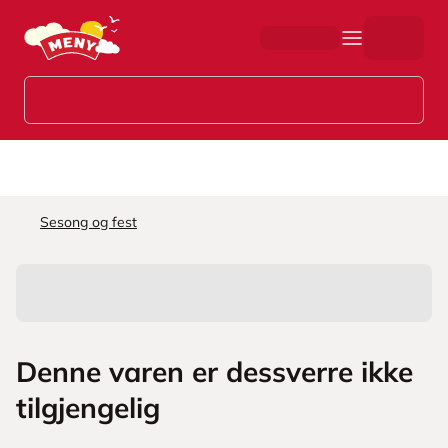
Hopp til hovedinnhold
Sesong og fest
Denne varen er dessverre ikke
tilgjengelig
L