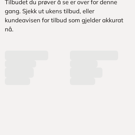
Tilbudet du prøver å se er over for denne
gang. Sjekk ut ukens tilbud, eller
kundeavisen for tilbud som gjelder akkurat
nå.
L
a
s
t
e
r
p
r
o
d
u
k
t