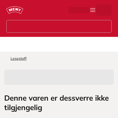
Hopp til hovedinnhold
Lesestoff
Denne varen er dessverre ikke
tilgjengelig
L