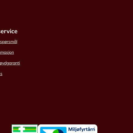
ervice
e spørsmål
amasjon
øydgaranti
ss