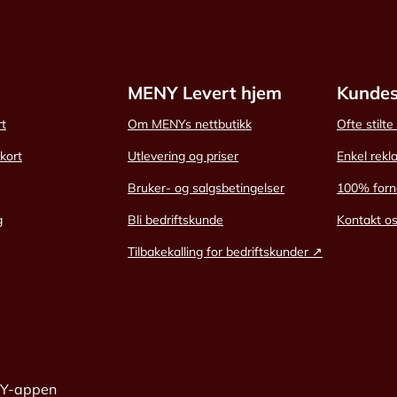
MENY Levert hjem
Kundes
rt
Om MENYs nettbutikk
Ofte stilt
skort
Utlevering og priser
Enkel rekl
Bruker- og salgsbetingelser
100% forn
g
Bli bedriftskunde
Kontakt o
Tilbakekalling for bedriftskunder ↗
NY-appen