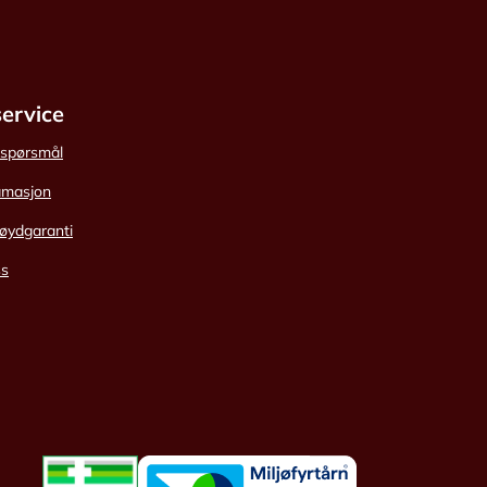
ervice
e spørsmål
amasjon
øydgaranti
ss