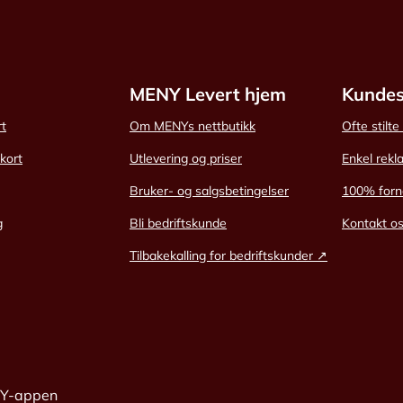
MENY Levert hjem
Kundes
rt
Om MENYs nettbutikk
Ofte stilt
skort
Utlevering og priser
Enkel rekl
Bruker- og salgsbetingelser
100% forn
g
Bli bedriftskunde
Kontakt o
Tilbakekalling for bedriftskunder ↗
NY-appen