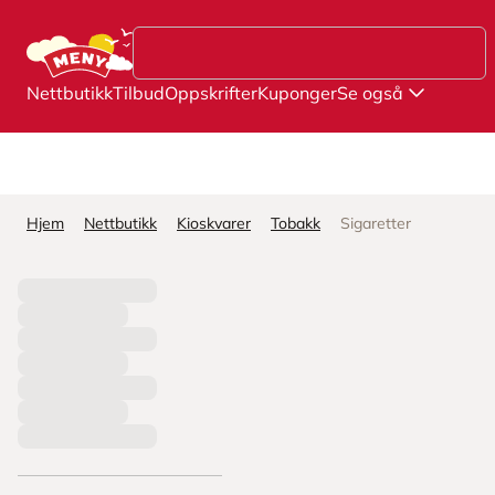
Hopp til hovedinnhold
Nettbutikk
Tilbud
Oppskrifter
Kuponger
Se også
Hjem
Nettbutikk
Kioskvarer
Tobakk
Sigaretter