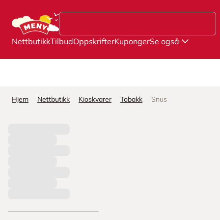
Hopp til hovedinnhold
Nettbutikk
Tilbud
Oppskrifter
Kuponger
Se også
Hjem
Nettbutikk
Kioskvarer
Tobakk
Snus