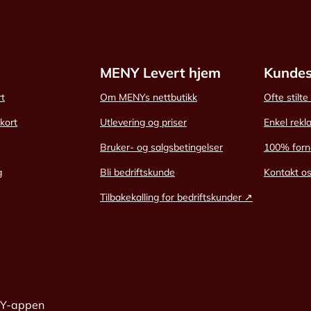
MENY Levert hjem
Kundes
rt
Om MENYs nettbutikk
Ofte stilt
skort
Utlevering og priser
Enkel rekl
Bruker- og salgsbetingelser
100% forn
g
Bli bedriftskunde
Kontakt o
Tilbakekalling for bedriftskunder ↗
NY-appen