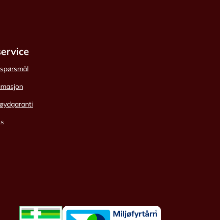
ervice
e spørsmål
amasjon
øydgaranti
ss