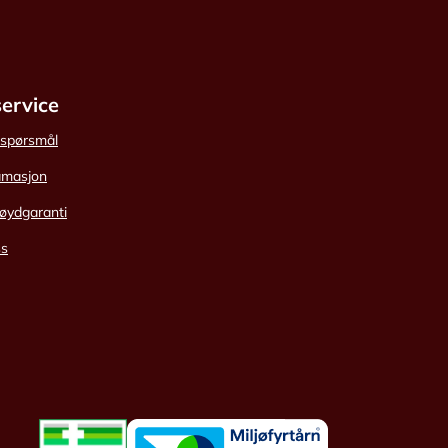
ervice
e spørsmål
amasjon
øydgaranti
ss