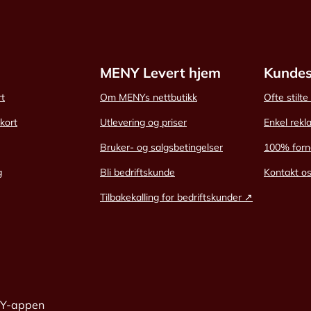
MENY Levert hjem
Kundes
rt
Om MENYs nettbutikk
Ofte stilt
skort
Utlevering og priser
Enkel rekl
Bruker- og salgsbetingelser
100% forn
g
Bli bedriftskunde
Kontakt o
Tilbakekalling for bedriftskunder ↗
NY-appen