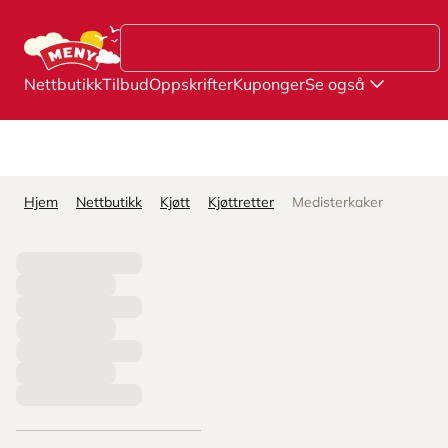
Hopp til hovedinnhold
Nettbutikk
Tilbud
Oppskrifter
Kuponger
Se også
Hjem
Nettbutikk
Kjøtt
Kjøttretter
Medisterkaker