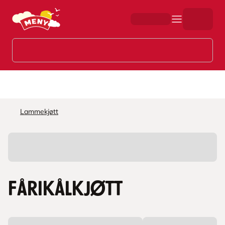
Hopp til hovedinnhold
Lammekjøtt
Fårikålkjøtt
L
a