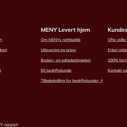
MENY Levert hjem
Kundes
rt
Om MENYs nettbutikk
Ofte stilt
skort
Utlevering og priser
Enkel rekl
Bruker- og salgsbetingelser
100% forn
g
Bli bedriftskunde
Kontakt o
Tilbakekalling for bedriftskunder ↗
NY-appen