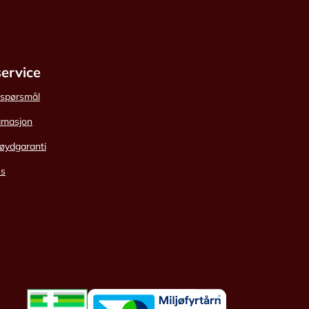
ervice
e spørsmål
amasjon
øydgaranti
ss