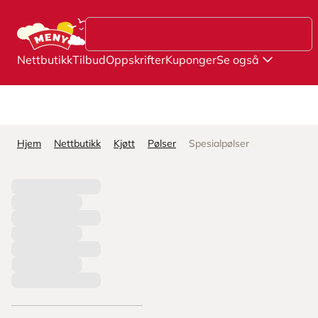
Hopp til hovedinnhold
Nettbutikk
Tilbud
Oppskrifter
Kuponger
Se også
Hjem
Nettbutikk
Kjøtt
Pølser
Spesialpølser