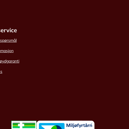
ervice
e spørsmål
amasjon
øydgaranti
ss