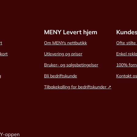
MENY Levert hjem
Kundes
rt
Om MENYs nettbutikk
Ofte stilt
skort
Utlevering og priser
Enkel rekl
Bruker- og salgsbetingelser
100% forn
g
Bli bedriftskunde
Kontakt o
Tilbakekalling for bedriftskunder ↗
NY-appen