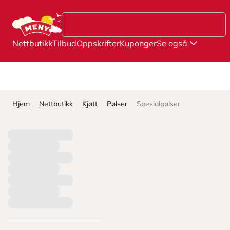
Hopp til hovedinnhold
Nettbutikk
Tilbud
Oppskrifter
Kuponger
Se også
Hjem
Nettbutikk
Kjøtt
Pølser
Spesialpølser