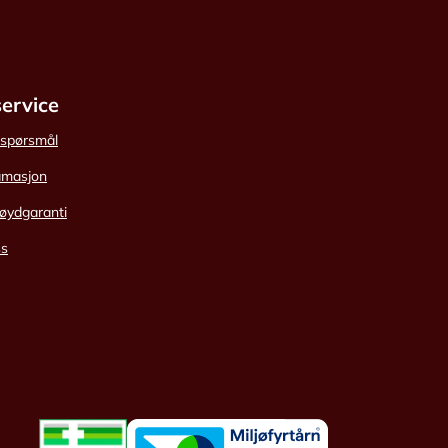
ervice
e spørsmål
amasjon
øydgaranti
ss