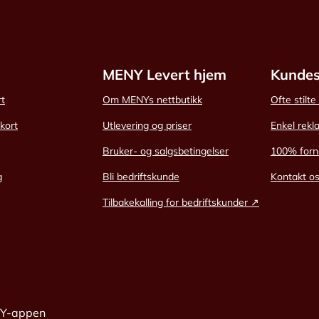
MENY Levert hjem
Kundes
rt
Om MENYs nettbutikk
Ofte stilt
skort
Utlevering og priser
Enkel rekl
Bruker- og salgsbetingelser
100% forn
g
Bli bedriftskunde
Kontakt o
Tilbakekalling for bedriftskunder ↗
NY-appen