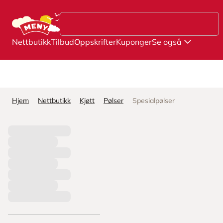
Hopp til hovedinnhold
Nettbutikk
Tilbud
Oppskrifter
Kuponger
Se også
Hjem
Nettbutikk
Kjøtt
Pølser
Spesialpølser