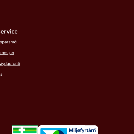
ervice
e spørsmål
amasjon
øydgaranti
ss