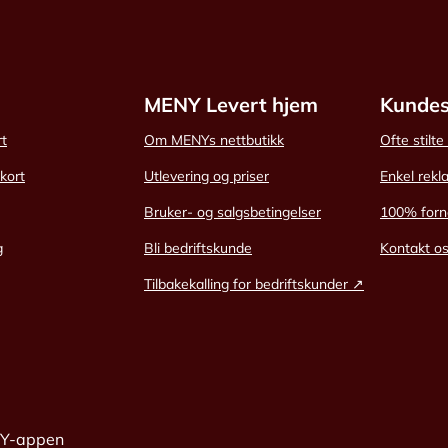
MENY Levert hjem
Kundes
rt
Om MENYs nettbutikk
Ofte stilt
skort
Utlevering og priser
Enkel rekl
Bruker- og salgsbetingelser
100% forn
g
Bli bedriftskunde
Kontakt o
Tilbakekalling for bedriftskunder ↗
NY-appen