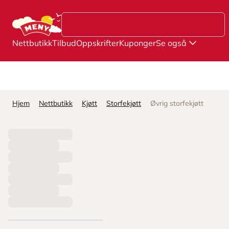
Hopp til hovedinnhold
Nettbutikk
Tilbud
Oppskrifter
Kuponger
Se også
Hjem
Nettbutikk
Kjøtt
Storfekjøtt
Øvrig storfekjøtt