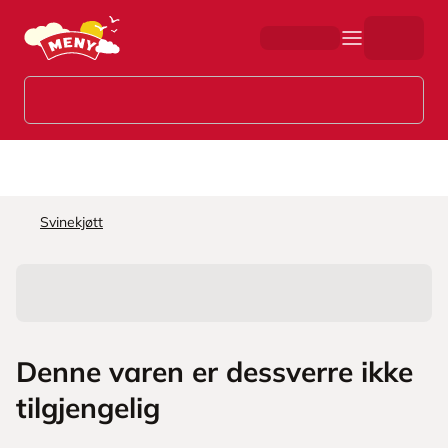
Hopp til hovedinnhold
Svinekjøtt
Denne varen er dessverre ikke
tilgjengelig
L