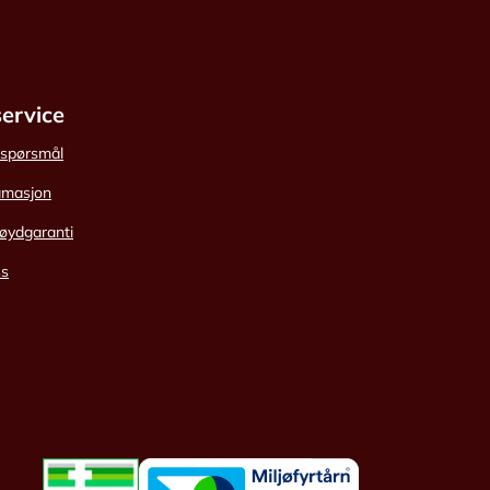
ervice
e spørsmål
amasjon
øydgaranti
ss