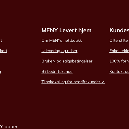
MENY Levert hjem
Kundes
rt
Om MENYs nettbutikk
Ofte stilt
skort
Utlevering og priser
Enkel rekl
Bruker- og salgsbetingelser
100% forn
g
Bli bedriftskunde
Kontakt o
Tilbakekalling for bedriftskunder ↗
NY-appen