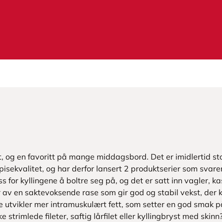
, og en favoritt på mange middagsbord. Det er imidlertid stor
pisekvalitet, og har derfor lansert 2 produktserier som svar
s for kyllingene å boltre seg på, og det er satt inn vagler, ka
er av en saktevoksende rase som gir god og stabil vekst, der k
e utvikler mer intramuskulært fett, som setter en god smak på
strimlede fileter, saftig lårfilet eller kyllingbryst med skinn