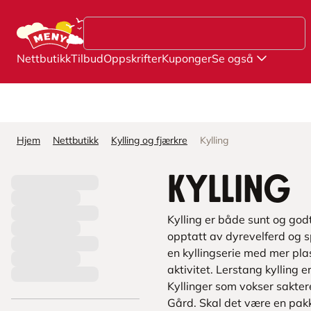
Hopp til hovedinnhold
Nettbutikk
Tilbud
Oppskrifter
Kuponger
Se også
Hjem
Nettbutikk
Kylling og fjærkre
Kylling
Kylling
Kylling er både sunt og godt
opptatt av dyrevelferd og s
en kyllingserie med mer plas
aktivitet. Lerstang kylling 
Kyllinger som vokser sakter
Gård. Skal det være en pakke 