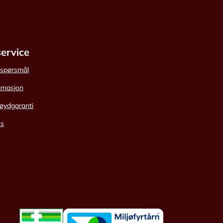
ervice
e spørsmål
amasjon
øydgaranti
ss