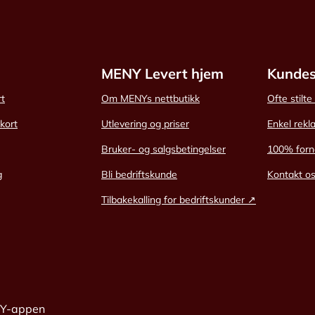
MENY Levert hjem
Kundes
rt
Om MENYs nettbutikk
Ofte stilt
skort
Utlevering og priser
Enkel rekl
Bruker- og salgsbetingelser
100% forn
g
Bli bedriftskunde
Kontakt o
Tilbakekalling for bedriftskunder ↗
NY-appen