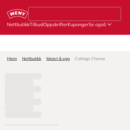
Hopp til hovedinnhold
Nettbutikk
Tilbud
Oppskrifter
Kuponger
Se også
Hjem
Nettbutikk
Meieri & egg
Cottage Cheese