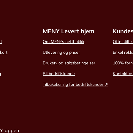
MENY Levert hjem
Kundes
rt
Om MENYs nettbutikk
Ofte stilt
skort
Utlevering og priser
Enkel rekl
Bruker- og salgsbetingelser
100% forn
g
Bli bedriftskunde
Kontakt o
Tilbakekalling for bedriftskunder ↗
NY-appen