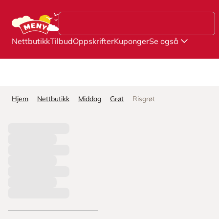
Hopp til hovedinnhold
Nettbutikk
Tilbud
Oppskrifter
Kuponger
Se også
Hjem
Nettbutikk
Middag
Grøt
Risgrøt