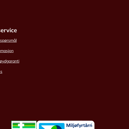
ervice
e spørsmål
amasjon
øydgaranti
ss