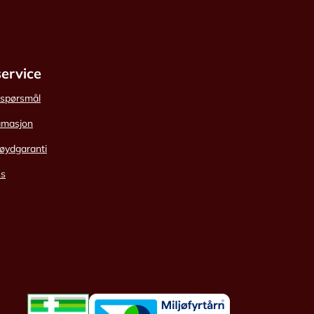
ervice
e spørsmål
amasjon
øydgaranti
ss