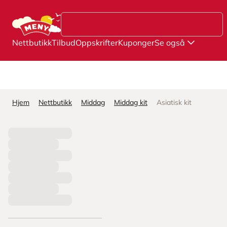
Hopp til hovedinnhold
Nettbutikk
Tilbud
Oppskrifter
Kuponger
Se også
Hjem
Nettbutikk
Middag
Middag kit
Asiatisk kit