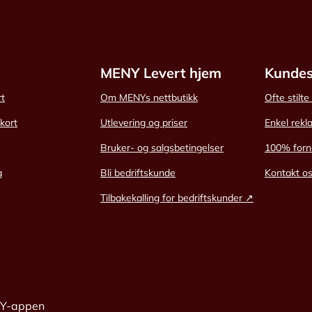
MENY Levert hjem
Kundes
rt
Om MENYs nettbutikk
Ofte stilt
skort
Utlevering og priser
Enkel rekl
Bruker- og salgsbetingelser
100% forn
g
Bli bedriftskunde
Kontakt o
Tilbakekalling for bedriftskunder ↗
NY-appen