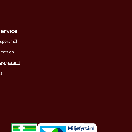
ervice
e spørsmål
amasjon
øydgaranti
ss